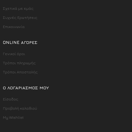
Σχετικά με εμάς
Συχνές Ερωτήσεις
Επικοινωνία
ONLINE ΑΓΟΡΈΣ
Γενικοί όροι
Τρόποι πληρωμής
Τρόποι Αποστολής
Ο ΛΟΓΑΡΙΑΣΜΌΣ ΜΟΥ
Είσοδος
Προβολή καλαθιού
My Wishlist