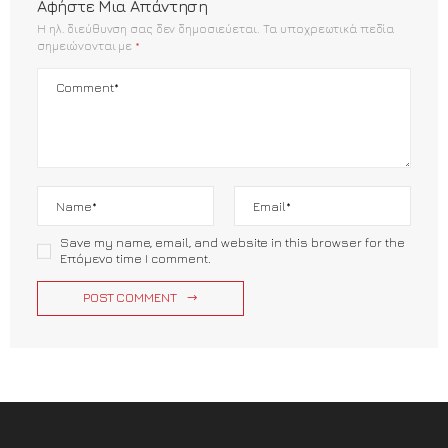
Αφήστε Μια Απάντηση
Η ηλ. διεύθυνση σας δεν δημοσιεύεται.
Τα υποχρεωτικά πεδία
σημειώνονται με
*
Save my name, email, and website in this browser for the
Επόμενο time I comment.
POST COMMENT