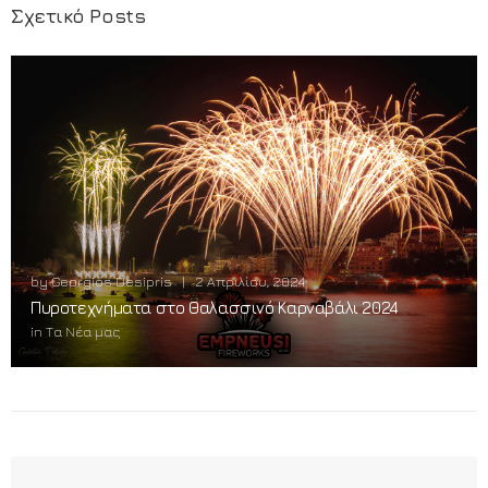
Σχετικό Posts
by
Georgios Desipris
|
2 Απριλίου, 2024
Πυροτεχνήματα στο Θαλασσινό Καρναβάλι 2024
in
Τα Νέα μας