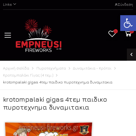
Links
Σύνδεση
Ανοίξτε
0
0
Wishlist
Καλάθι
Αρχική σελίδα
Πυροτεχνήματα
Δυναμιτάκια - Κρότοι
Κροτομπαλάκι Γίγας (4 τεμ.)
krotompalaki gigas 4τεμ παιδικο πυροτεχνημα δυναμιτακια
krotompalaki gigas 4τεμ παιδικο
πυροτεχνημα δυναμιτακια