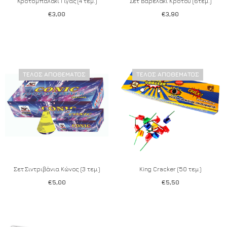
Κροτομπαλάκι Γίγας (4 τεμ.)
Σετ Βαρελάκι Κρότου (6τεμ.)
€
3,00
€
3,90
ΤΈΛΟΣ ΑΠΟΘΈΜΑΤΟΣ
ΤΈΛΟΣ ΑΠΟΘΈΜΑΤΟΣ
Add to wishlist
Add to wishlist
Σετ Σιντριβάνια Κώνος (3 τεμ.)
King Cracker (50 τεμ.)
€
5,00
€
5,50