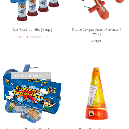
Σετ Fotoflash Big (4 τεμ.)
Πυροτέχνημα Αεροπλανάκι (12
τεμ.)
€
10,00
€
11,20
€
10,00
ΤΈΛΟΣ ΑΠΟΘΈΜΑΤΟΣ
Add to wishlist
Add to wishlist