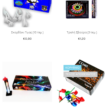
Σκορδάκι Γίγας (10 τεμ.)
Τρελή Σβούρα (3 τεμ.)
€
0,90
€
1,20
ΚΟΡΥΦΑΊΟ
Add to wishlist
Add to wishlist
ΤΈΛΟΣ ΑΠΟΘΈΜΑΤΟΣ