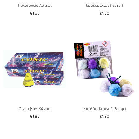
Πολύχρωμο Αστέρι
Κρακεράκιας (12τεμ.)
€
1,50
€
1,50
Add to wishlist
Add to wishlist
Σιντριβάνι Κώνος
Μπαλάκι Καπνού (6 τεμ.)
€
1,80
€
1,80