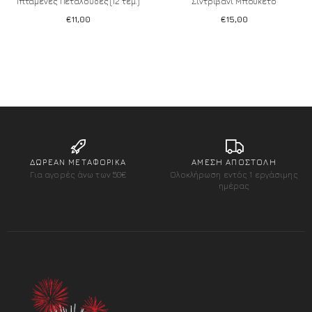
Ιπτάμενες Πεταλούδες (12 τεμ.)
Σιντριβάνι Μπουκέτο
€
11,00
€
15,00
Add to wishlist
Add to wishlist
ΔΩΡΕΑΝ ΜΕΤΑΦΟΡΙΚΑ
ΑΜΕΣΗ ΑΠΟΣΤΟΛΗ
Για αγορές άνω των 50€
Ολοκλήρωση εντός 1 εργάσιμης
ημέρας