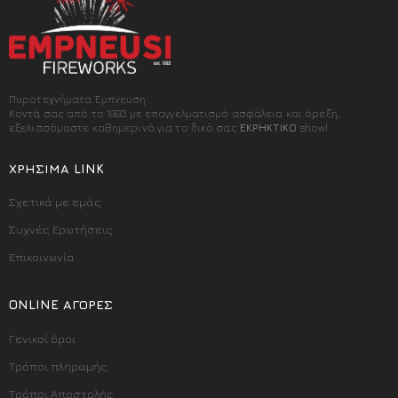
Πυροτεχνήματα Έμπνευση
Κοντά σας από το 1993 με επαγγελματισμό ασφάλεια και όρεξη,
εξελισσόμαστε καθημερινά για το δικό σας
ΕΚΡΗΚΤΙΚΟ
show!
ΧΡΉΣΙΜΑ LINK
Σχετικά με εμάς
Συχνές Ερωτήσεις
Επικοινωνία
ONLINE ΑΓΟΡΈΣ
Γενικοί όροι
Τρόποι πληρωμής
Τρόποι Αποστολής