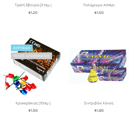
Τρελή Σβούρα (3 τεμ.)
Πολύχρωμο Αστέρι
€
1,20
€
1,50
ΚΟΡΥΦΑΊΟ
Add to wishlist
Add to wishlist
ΤΈΛΟΣ ΑΠΟΘΈΜΑΤΟΣ
Κρακεράκιας (12τεμ.)
Σιντριβάνι Κώνος
€
1,50
€
1,80