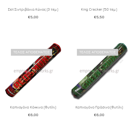
Σετ Σιντριβάνια Κώνος (3 τεμ.)
King Cracker (50 τεμ.)
€
5,00
€
5,50
ΤΈΛΟΣ ΑΠΟΘΈΜΑΤΟΣ
ΤΈΛΟΣ ΑΠΟΘΈΜΑΤΟΣ
Add to wishlist
Add to wishlist
Καπνογόνο Κόκκινο (Φυτίλι)
Καπνογόνο Πράσινο (Φυτίλι)
€
6,00
€
6,00