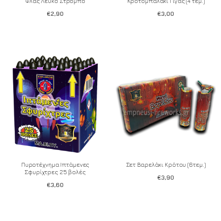
Φλας Λευκό Στρόμπο
Κροτομπαλάκι Γίγας (4 τεμ.)
€
2,90
€
3,00
Add to wishlist
Add to wishlist
Πυροτέχνημα Ιπτάμενες
Σετ Βαρελάκι Κρότου (6τεμ.)
Σφυρίχτρες 25 βολές
€
3,90
€
3,60