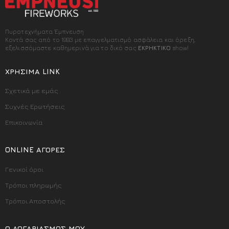
Πυροτεχνήματα Έμπνευση
Κοντά σας από το 1993 με επαγγελματισμό ασφάλεια και όρεξη,
εξελισσόμαστε καθημερινά για το δικό σας
ΕΚΡΗΚΤΙΚΟ
show!
ΧΡΉΣΙΜΑ LINK
Σχετικά με εμάς
Συχνές Ερωτήσεις
Επικοινωνία
ONLINE ΑΓΟΡΈΣ
Γενικοί όροι
Τρόποι πληρωμής
Τρόποι Αποστολής
Ο ΛΟΓΑΡΙΑΣΜΌΣ ΜΟΥ