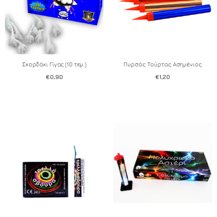
Σκορδάκι Γίγας (10 τεμ.)
Πυρσός Τούρτας Ασημένιος
€
0,90
€
1,20
Add to wishlist
Add to wishlist