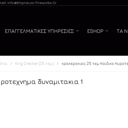
mail: Info@empneusi-Fireworks.gr
ΕΠΑΓΓΕΛΜΑΤΙΚΈΣ ΥΠΗΡΕΣΊΕΣ
ESHOP
ΤΑ 
ότοι
King Cracker (25 τεμ.)
κρακερακιας 25 τεμ παιδικο πυροτ
υροτεχνημα δυναμιτακια 1