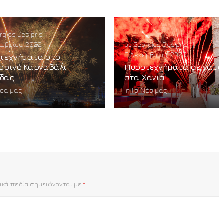
rgios Desipris
|
ωβρίου, 2022
by
Georgios Desipris
|
3 Δεκεμβρίου, 2023
τεχνήματα στο
σσινό Καρναβάλι
Πυροτεχνήματα σε γάμ
ίδας
στα Χανιά!
Νέα μας
in
Τα Νέα μας
ικά πεδία σημειώνονται με
*