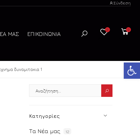
Σύνδεση
0
0
ΝΈΑ ΜΑΣ
ΕΠΙΚΟΙΝΩΝΊΑ
Wishlist
Καλάθι
Ανοίξτε
εχνημα δυναμιτακια 1
Κατηγορίες
Τα Νέα μας
12