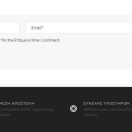
r for the Επόμενο time I comment.
ΜΕΣΗ ΑΠΟΣΤΟΛΗ
ΣΥΝΕΧΗΣ ΥΠΟΣΤΗΡΙΞΗ
λοκλήρωση εντός 1 εργάσιμης
Καλέστε μας για οποιαδή
μέρας
απορία