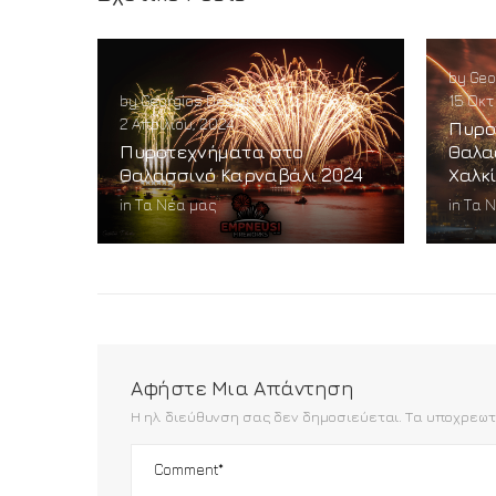
by
Geo
by
Georgios Desipris
|
15 Οκτ
2 Απριλίου, 2024
Πυρο
Πυροτεχνήματα στο
Θαλα
Θαλασσινό Καρναβάλι 2024
Χαλκ
in
Τα Νέα μας
in
Τα 
Αφήστε Μια Απάντηση
Η ηλ. διεύθυνση σας δεν δημοσιεύεται.
Τα υποχρεωτ