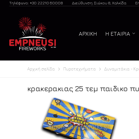
Τηλέφωνο: +30 22210 60008
Διεύθυνση: Σιώκου 8, Χαλκίδα
E
ΑΡΧΙΚΉ
Η ΕΤΑΙΡΊΑ
Αρχική σελίδα
Πυροτεχνήματα
Δυναμιτάκια - Κρ
κρακερακιας 25 τεμ παιδικο π