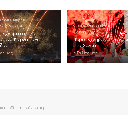
rgios Desipris
|
ωβρίου, 2022
by
Georgios Desipris
|
3 Δεκεμβρίου, 2023
τεχνήματα στο
σσινό Καρναβάλι
Πυροτεχνήματα σε γάμ
ίδας
στα Χανιά!
Νέα μας
in
Τα Νέα μας
ικά πεδία σημειώνονται με
*