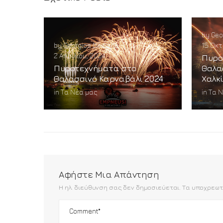
by
Geo
by
Georgios Desipris
|
15 Οκτ
2 Απριλίου, 2024
Πυρο
Πυροτεχνήματα στο
Θαλα
Θαλασσινό Καρναβάλι 2024
Χαλκ
in
Τα Νέα μας
in
Τα 
Αφήστε Μια Απάντηση
Η ηλ. διεύθυνση σας δεν δημοσιεύεται.
Τα υποχρεωτ