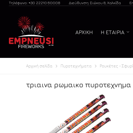
Τηλέφωνο: +30 22210 60008
Διεύθυνση: Σιώκου 8, Χαλκίδα
E
ΑΡΧΙΚΉ
Η ΕΤΑΙΡΊΑ
Αρχική σελίδα
Πυροτεχνήματα
Ρουκέτες - Σφυρ
τριαινα ρωμαικο πυροτεχνημα