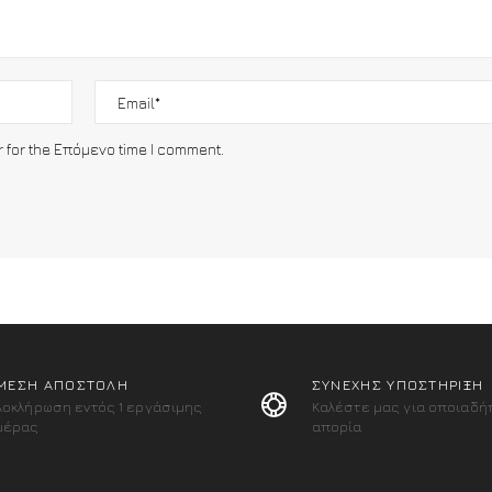
r for the Επόμενο time I comment.
ΜΕΣΗ ΑΠΟΣΤΟΛΗ
ΣΥΝΕΧΗΣ ΥΠΟΣΤΗΡΙΞΗ
λοκλήρωση εντός 1 εργάσιμης
Καλέστε μας για οποιαδή
μέρας
απορία