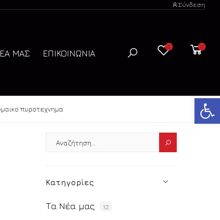
Σύνδεση
0
0
ΝΈΑ ΜΑΣ
ΕΠΙΚΟΙΝΩΝΊΑ
Wishlist
Καλάθι
Ανοίξτε
ωμαικο πυροτεχνημα
Κατηγορίες
Τα Νέα μας
12