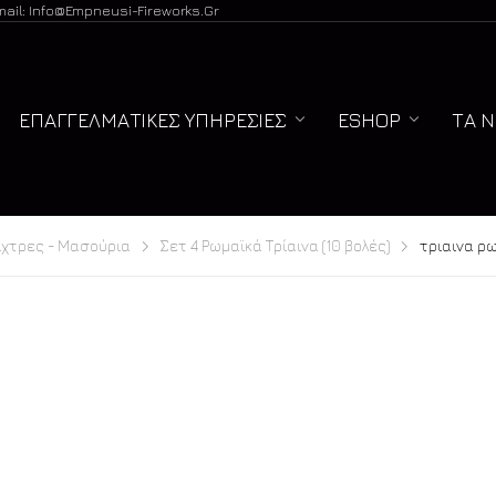
mail: Info@empneusi-Fireworks.gr
ΕΠΑΓΓΕΛΜΑΤΙΚΈΣ ΥΠΗΡΕΣΊΕΣ
ESHOP
ΤΑ 
ίχτρες - Μασούρια
Σετ 4 Ρωμαϊκά Τρίαινα (10 βολές)
τριαινα ρ