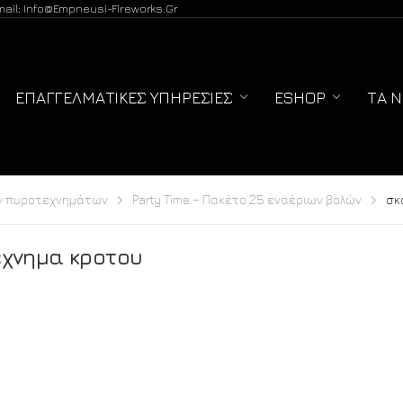
mail: Info@empneusi-Fireworks.gr
ΕΠΑΓΓΕΛΜΑΤΙΚΈΣ ΥΠΗΡΕΣΊΕΣ
ESHOP
ΤΑ 
ν πυροτεχνημάτων
Party Time – Πακέτο 25 εναέριων βολών
σκ
εχνημα κροτου