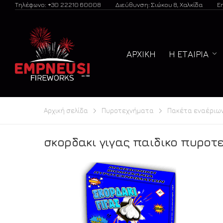
Τηλέφωνο: +30 22210 60008
Διεύθυνση: Σιώκου 8, Χαλκίδα
E
ΑΡΧΙΚΉ
Η ΕΤΑΙΡΊΑ
Αρχική σελίδα
Πυροτεχνήματα
Πακέτα εναέριω
σκορδακι γιγας παιδικο πυροτ