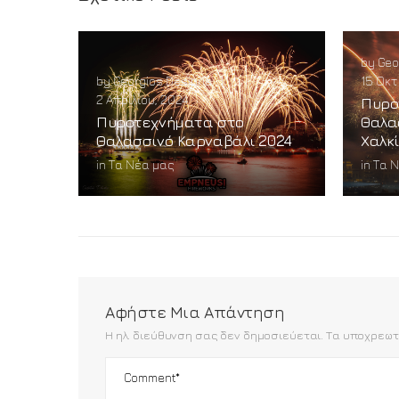
by
Geo
by
Georgios Desipris
|
15 Οκτ
2 Απριλίου, 2024
Πυρο
Πυροτεχνήματα στο
Θαλα
Θαλασσινό Καρναβάλι 2024
Χαλκ
in
Τα Νέα μας
in
Τα 
Αφήστε Μια Απάντηση
Η ηλ. διεύθυνση σας δεν δημοσιεύεται.
Τα υποχρεωτ