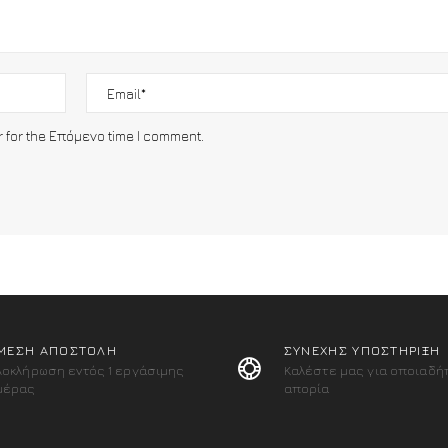
r for the Επόμενο time I comment.
ΜΕΣΗ ΑΠΟΣΤΟΛΗ
ΣΥΝΕΧΗΣ ΥΠΟΣΤΗΡΙΞΗ
λοκλήρωση εντός 1 εργάσιμης
Καλέστε μας για οποιαδή
μέρας
απορία