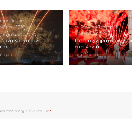
rgios Desipris
|
ωβρίου, 2022
by
Georgios Desipris
|
3 Δεκεμβρίου, 2023
τεχνήματα στο
σσινό Καρναβάλι
Πυροτεχνήματα σε γάμ
ίδας
στα Χανιά!
Νέα μας
in
Τα Νέα μας
ικά πεδία σημειώνονται με
*