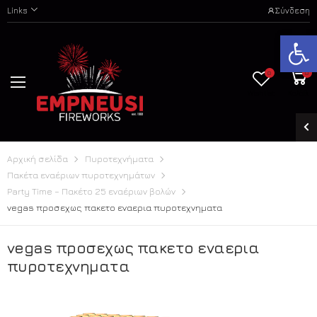
Links
Σύνδεση
Ανοίξτε
0
0
Wishlist
Καλάθι
Αρχική σελίδα
Πυροτεχνήματα
Πακέτα εναέριων πυροτεχνημάτων
Party Time – Πακέτο 25 εναέριων βολών
vegas προσεχως πακετο εναερια πυροτεχνηματα
vegas προσεχως πακετο εναερια
πυροτεχνηματα