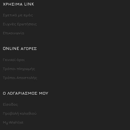
ΧΡΉΣΙΜΑ LINK
Σχετικά με εμάς
Συχνές Ερωτήσεις
Επικοινωνία
ONLINE ΑΓΟΡΈΣ
Γενικοί όροι
Τρόποι πληρωμής
Τρόποι Αποστολής
Ο ΛΟΓΑΡΙΑΣΜΌΣ ΜΟΥ
Είσοδος
Προβολή καλαθιού
My Wishlist