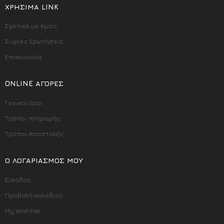
ΧΡΉΣΙΜΑ LINK
Σχετικά με εμάς
Συχνές Ερωτήσεις
Επικοινωνία
ONLINE ΑΓΟΡΈΣ
Γενικοί όροι
Τρόποι πληρωμής
Τρόποι Αποστολής
Ο ΛΟΓΑΡΙΑΣΜΌΣ ΜΟΥ
Είσοδος
Προβολή καλαθιού
My Wishlist