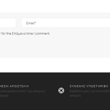
r for the Επόμενο time I comment.
ΜΕΣΗ ΑΠΟΣΤΟΛΗ
ΣΥΝΕΧΗΣ ΥΠΟΣΤΗΡΙΞΗ
λοκλήρωση εντός 1 εργάσιμης
Καλέστε μας για οποιαδή
μέρας
απορία