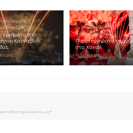
rgios Desipris
|
ωβρίου, 2022
by
Georgios Desipris
|
3 Δεκεμβρίου, 2023
τεχνήματα στο
σσινό Καρναβάλι
Πυροτεχνήματα σε γάμ
ίδας
στα Χανιά!
Νέα μας
in
Τα Νέα μας
ικά πεδία σημειώνονται με
*