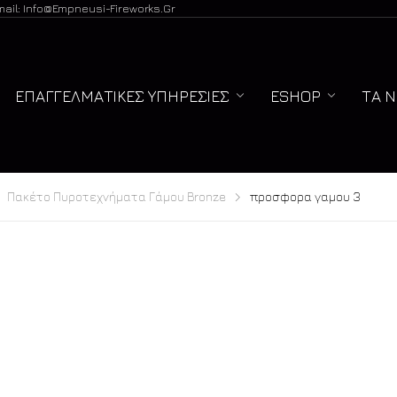
mail: Info@empneusi-Fireworks.gr
ΕΠΑΓΓΕΛΜΑΤΙΚΈΣ ΥΠΗΡΕΣΊΕΣ
ESHOP
ΤΑ 
Πακέτο Πυροτεχνήματα Γάμου Bronze
προσφορα γαμου 3