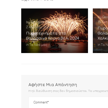
by
Geo
by
Georgios Desipris
|
15 Οκτ
2 Απριλίου, 2024
Πυρο
Πυροτεχνήματα στο
Θαλα
Θαλασσινό Καρναβάλι 2024
Χαλκ
in
Τα Νέα μας
in
Τα 
Αφήστε Μια Απάντηση
Η ηλ. διεύθυνση σας δεν δημοσιεύεται.
Τα υποχρεωτ