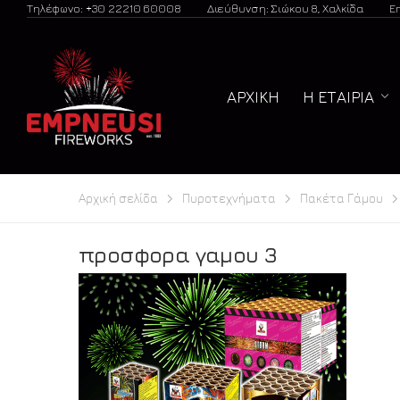
Τηλέφωνο: +30 22210 60008
Διεύθυνση: Σιώκου 8, Χαλκίδα
E
ΑΡΧΙΚΉ
Η ΕΤΑΙΡΊΑ
Αρχική σελίδα
Πυροτεχνήματα
Πακέτα Γάμου
προσφορα γαμου 3