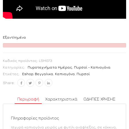
Εξαντλημένο
Κωδικός προϊόντος:
LSM073
Κατηγορίες:
Πυροτεχνήματα Ημέρας
,
Πυρσοί - Καπνογόνα
Ετικέτες:
Eshop
,
Βεγγαλικα
,
Καπνογόνα
,
Πυρσοί
Share:
Περιγραφή
Χαρακτηριστικά
ΟΔΗΓΙΕΣ ΧΡΗΣΗΣ
Πληροφορίες προϊόντος
Ισχυρά καπνογόνα χειρός με φυτίλι ανάφλεξης, σε κόκκινο,