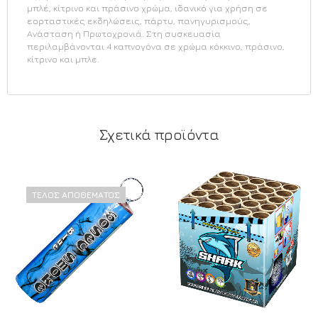
μπλέ, κίτρινο και πράσινο χρώμα, ιδανικό για χρήση σε
εορταστικές εκδηλώσεις, πάρτυ, πανηγυρισμούς,
Ανάσταση ή Πρωτοχρονιά. Στη συσκευασία
περιλαμβάνονται 4 καπνογόνα σε χρώμα κόκκινο, πράσινο,
κίτρινο και μπλε.
Σχετικά προϊόντα
ΤΈΛΟΣ ΑΠΟΘΈΜΑΤΟΣ