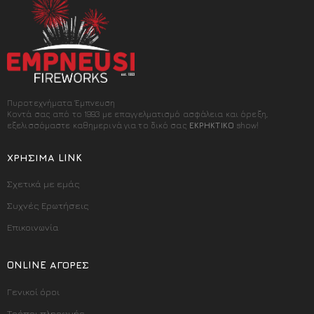
Πυροτεχνήματα Έμπνευση
Κοντά σας από το 1993 με επαγγελματισμό ασφάλεια και όρεξη,
εξελισσόμαστε καθημερινά για το δικό σας
ΕΚΡΗΚΤΙΚΟ
show!
ΧΡΉΣΙΜΑ LINK
Σχετικά με εμάς
Συχνές Ερωτήσεις
Επικοινωνία
ONLINE ΑΓΟΡΈΣ
Γενικοί όροι
Τρόποι πληρωμής