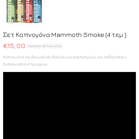
Σετ Καπνογόνα Mammoth Smoke (4 τεμ.)
€
15,00
€
18,00
Καπνογόνα και βεγγαλικά ιδανικά για εορτασμούς και εκδηλώσεις.
Συσκευασία 4 τεμαχίων.