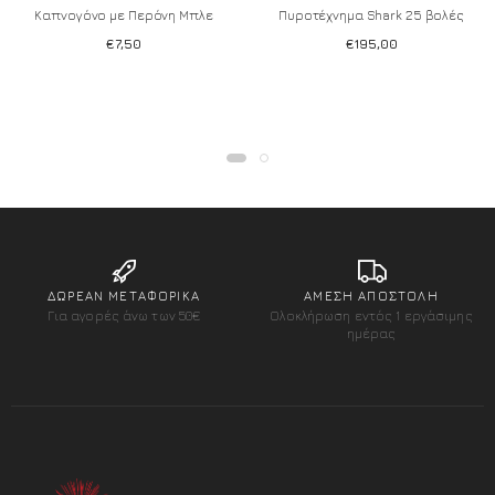
Καπνογόνο με Περόνη Μπλε
Πυροτέχνημα Shark 25 βολές
€
7,50
€
195,00
Add to wishlist
Add to wishlist
ΔΩΡΕΑΝ ΜΕΤΑΦΟΡΙΚΑ
ΑΜΕΣΗ ΑΠΟΣΤΟΛΗ
Για αγορές άνω των 50€
Ολοκλήρωση εντός 1 εργάσιμης
ημέρας