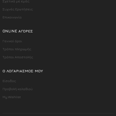
Σχετικά με εμάς
Συχνές Ερωτήσεις
Επικοινωνία
ONLINE ΑΓΟΡΈΣ
Γενικοί όροι
Τρόποι πληρωμής
Τρόποι Αποστολής
Ο ΛΟΓΑΡΙΑΣΜΌΣ ΜΟΥ
Είσοδος
Προβολή καλαθιού
My Wishlist