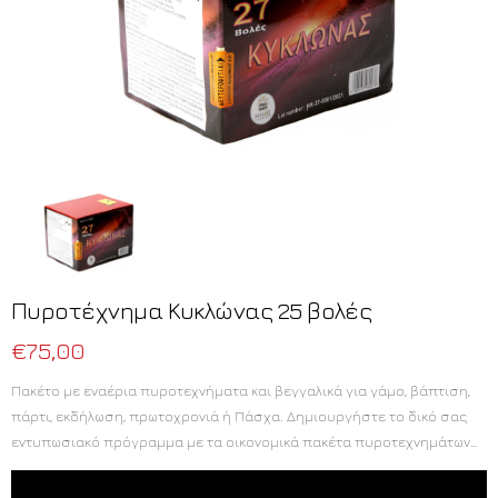
Πυροτέχνημα Κυκλώνας 25 βολές
€
75,00
Πακέτο με εναέρια πυροτεχνήματα και βεγγαλικά για γάμο, βάπτιση,
πάρτι, εκδήλωση, πρωτοχρονιά ή Πάσχα. Δημιουργήστε το δικό σας
εντυπωσιακό πρόγραμμα με τα οικονομικά πακέτα πυροτεχνημάτων
που διαθέτουμε για χρήση από ιδιώτες.