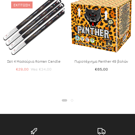
ΈΚΠΤΩΣΗ
Σετ 4 Μασούρια Roman Candle
Πυροτέχνημα Panther 49 βολών
€
28,00
€
34,00
€
65,00
Add to wishlist
Add to wishlist