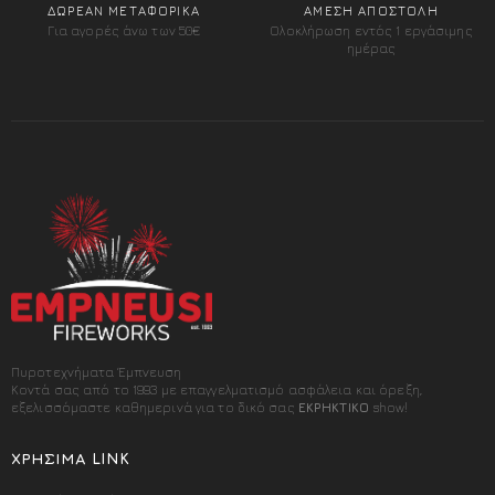
ΔΩΡΕΑΝ ΜΕΤΑΦΟΡΙΚΑ
ΑΜΕΣΗ ΑΠΟΣΤΟΛΗ
Για αγορές άνω των 50€
Ολοκλήρωση εντός 1 εργάσιμης
ημέρας
Πυροτεχνήματα Έμπνευση
Κοντά σας από το 1993 με επαγγελματισμό ασφάλεια και όρεξη,
εξελισσόμαστε καθημερινά για το δικό σας
ΕΚΡΗΚΤΙΚΟ
show!
ΧΡΉΣΙΜΑ LINK