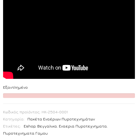
Εξαντλημένο
Κωδικός προϊόντος:
HK-2504-0001
Κατηγορία:
Πακέτα Εναέριων Πυροτεχνημάτων
Ετικέτες:
Eshop
,
Βεγγαλικα
,
Εναερια Πυροτεχνηματα
,
Πυροτεχνηματα Γαμου